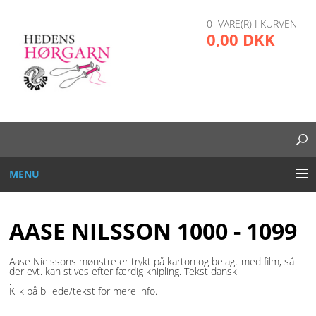
0 VARE(R) I KURVEN
0,00 DKK
MENU
BRODERI
AASE NILSSON 1000 - 1099
DIVERSE
Aase Nielssons mønstre er trykt på karton og belagt med film, så
der evt. kan stives efter færdig knipling. Tekst dansk
GARN OG TRÅD
.
Klik på billede/tekst for mere info.
GLAS, PLAST, METAL