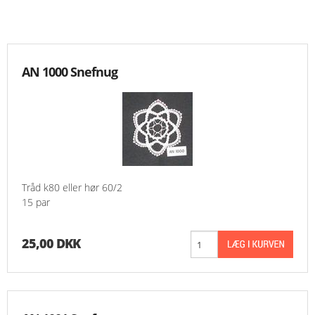
KNIPLING
MØNSTRE OG BØGER
AN 1000 Snefnug
ORKIS
FORSIDE
KURV
Tråd k80 eller hør 60/2
15 par
EMAIL
NYHEDER
25,00 DKK
OM OS
VILKÅR