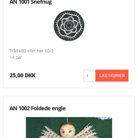
AN 1001 Snefnug
MESSER
ENGELSK
Tråd k80 eller hør 60/2
14 par
25,00 DKK
AN 1002 Foldede engle