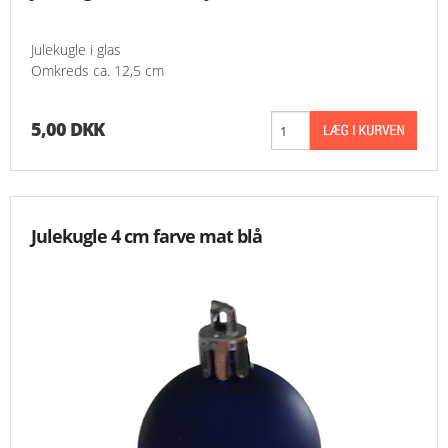
Julekugle i glas
Omkreds ca. 12,5 cm
5,00 DKK
Julekugle 4 cm farve mat blå