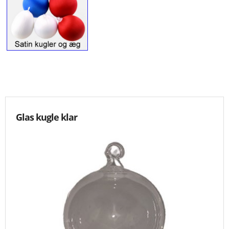
KNIPLING
MØNSTRE OG BØGER
ORKIS
FORSIDE
Glas kugle klar
KURV
EMAIL
NYHEDER
OM OS
VILKÅR