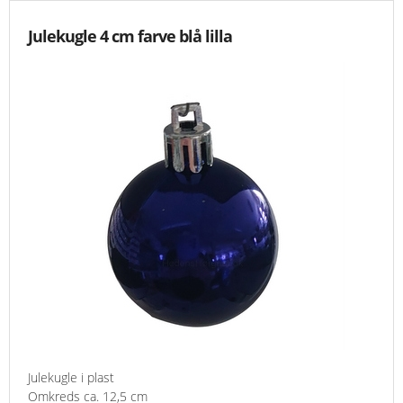
Julekugle 4 cm farve blå lilla
Julekugle i plast
Omkreds ca. 12,5 cm