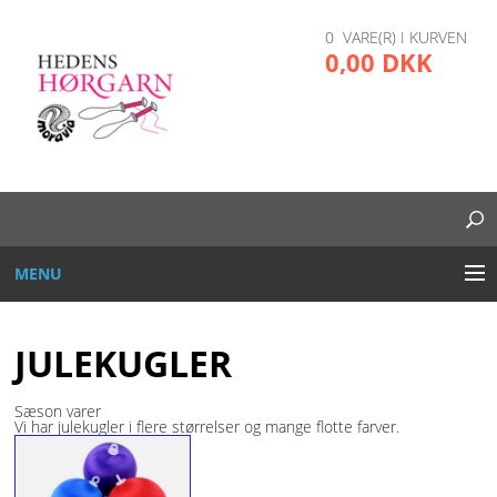
0 VARE(R) I KURVEN
0,00 DKK
MENU
BRODERI
JULEKUGLER
DIVERSE
Sæson varer
Vi har julekugler i flere størrelser og mange flotte farver.
GARN OG TRÅD
GLAS, PLAST, METAL