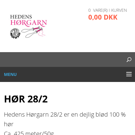
0 VARE(R) I KURVEN
0,00 DKK
MENU
BRODERI
HØR 28/2
DIVERSE
Hedens Hørgarn 28/2 er en dejlig blød 100 %
GARN OG TRÅD
hør
Ca. 425 meter/50g
GLAS, PLAST, METAL