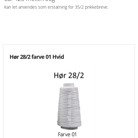
Kan let anvendes som erstatning for 35/2 prikkebreve.
KNIPLING
MØNSTRE OG BØGER
ORKIS
Hør 28/2 farve 01 Hvid
FORSIDE
KURV
EMAIL
NYHEDER
OM OS
VILKÅR