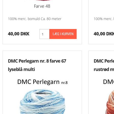
Aida 7,2 Rester
Grove Stoffer
100% merc. bomuld Ca. 80 meter
100% merc. 
Hardanger Rester
40,00 DKK
40,00 DK
Hørlærred
Stramaj
DMC Perlegarn nr. 8 farve 67
DMC Perle
lyseblå multi
rustrød m