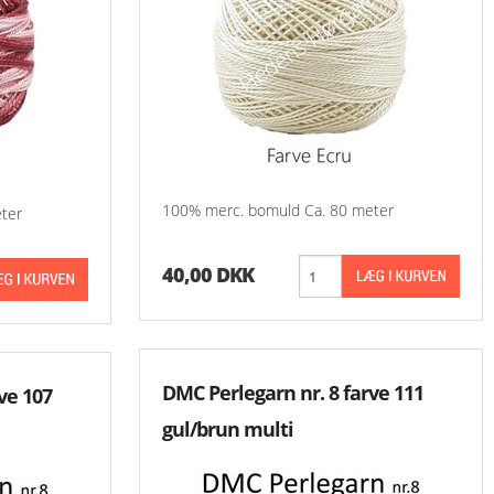
-Aase Nilsson 900 
-Aase Nilsson 1000
-Aase Nilsson 1100
Aase Nilsson 1200 
100% merc. bomuld Ca. 80 meter
ter
Aase Nilsson 1300 
40,00 DKK
DMC Perlegarn nr. 8 farve 111
ve 107
gul/brun multi