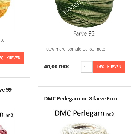
-Små Ting
Oversigt Aase Nilssons Mønstre
-Aase Nilsson 1 - 9
-Aase Nilsson 100 
ter
-Aase Nilsson 200 
100% merc. bomuld Ca. 80 meter
-Aase Nilsson 300 
40,00 DKK
-Aase Nilsson 400 
-Aase Nilsson 500 
ve 99
DMC Perlegarn nr. 8 farve Ecru
-Aase Nilsson 600 
-Aase Nilsson 700 
-Aase Nilsson 800 