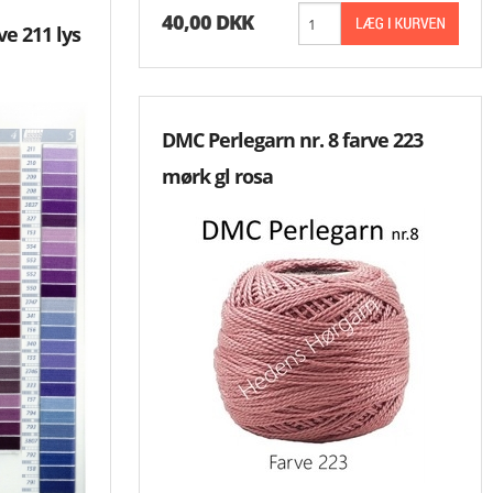
40,00 DKK
ve 211 lys
DMC Perlegarn nr. 8 farve 223
mørk gl rosa