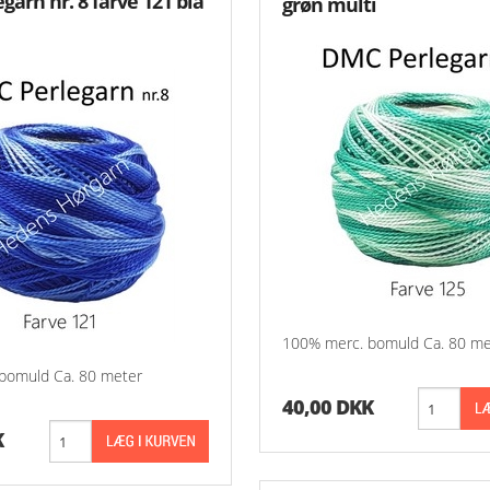
garn nr. 8 farve 121 blå
grøn multi
100% merc. bomuld Ca. 80 me
bomuld Ca. 80 meter
40,00 DKK
K