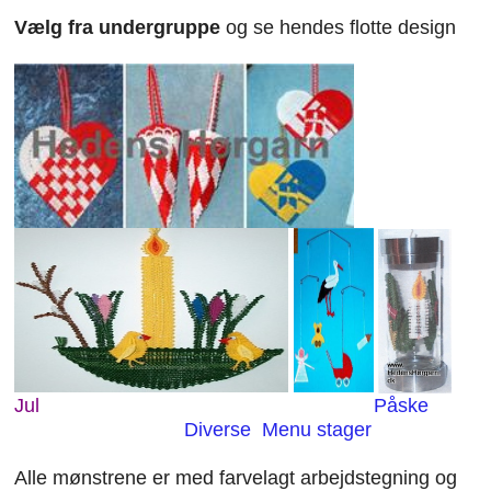
Vælg fra undergruppe
og se hendes flotte design
KNIPLING
MØNSTRE OG BØGER
ORKIS
FORSIDE
KURV
EMAIL
NYHEDER
Jul
Påske
OM OS
Diverse
Menu stager
Alle mønstrene er med farvelagt arbejdstegning og
VILKÅR