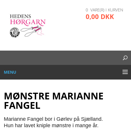
0 VARE(R) I KURVEN
0,00 DKK
MENU
BRODERI
MØNSTRE MARIANNE
DIVERSE
FANGEL
GARN OG TRÅD
Marianne Fangel bor i Gørlev på Sjælland.
Hun har lavet kniple mønstre i mange år.
GLAS, PLAST, METAL