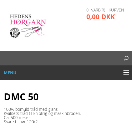
0 VARE(R) I KURVEN
0,00 DKK
MENU
BRODERI
DMC 50
DIVERSE
100% bomuld tråd med glans
Kvalitets tråd til knipling og maskinbroderi.
GARN OG TRÅD
Ca. 500 meter
Svare til hør 120/2
GLAS, PLAST, METAL