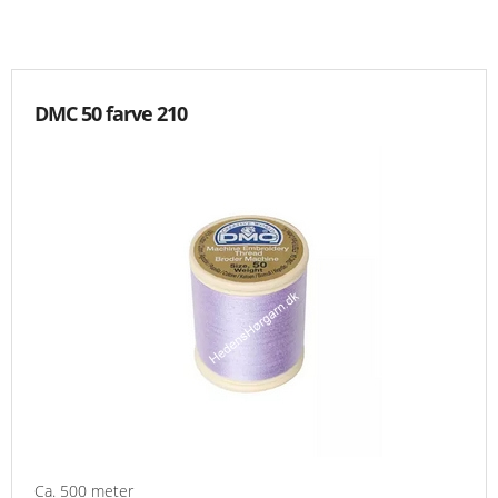
KNIPLING
MØNSTRE OG BØGER
DMC 50 farve 210
ORKIS
FORSIDE
KURV
EMAIL
NYHEDER
OM OS
VILKÅR
Ca. 500 meter