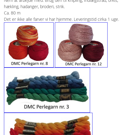
Nem at arbejde med. Brug den til knipling, indlægstråd, orkis,
hækling, hadanger, broderi, strik.
Ca. 80 m
KNIPLING
Det er ikke alle farver vi har hjemme. Leveringstid cirka 1 uge.
MØNSTRE OG BØGER
ORKIS
FORSIDE
KURV
EMAIL
NYHEDER
OM OS
VILKÅR