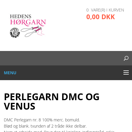
0 VARE(R) I KURVEN
0,00 DKK
MENU
BRODERI
PERLEGARN DMC OG
DIVERSE
VENUS
GARN OG TRÅD
DMC Perlegarn nr. 8 100% merc. bomuld.
Blød og blank. tvunden af 2 tråde ikke delbar.
GLAS, PLAST, METAL