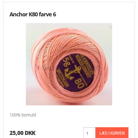
KNIPLING
Anchor K80 farve 6
MØNSTRE OG BØGER
ORKIS
FORSIDE
KURV
EMAIL
NYHEDER
100% bomuld
OM OS
25,00 DKK
VILKÅR