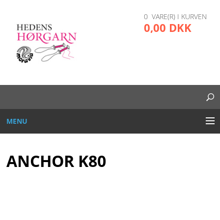
0 VARE(R) I KURVEN
0,00 DKK
MENU
BRODERI
ANCHOR K80
DIVERSE
GARN OG TRÅD
GLAS, PLAST, METAL