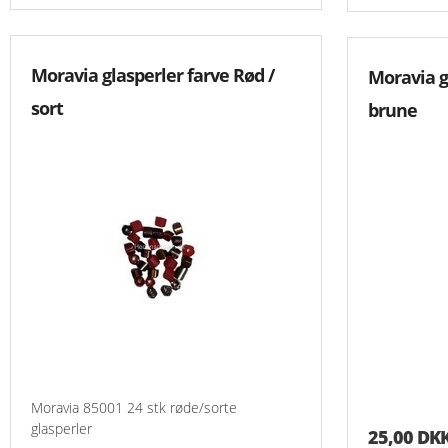
Aida 7,2 Rester
Grove Stoffer
Moravia glasperler farve Rød /
Moravia g
Hardanger Rester
sort
brune
Hørlærred
Stramaj
Moravia 85001 24 stk røde/sorte
glasperler
25,00 DK