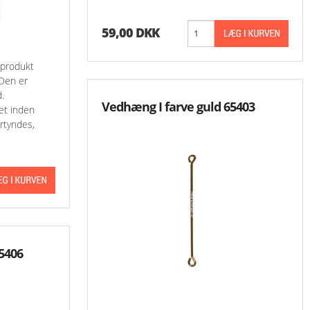
59,00 DKK
 produkt
 Den er
.
Vedhæng I farve guld 65403
et inden
rtyndes,
5406