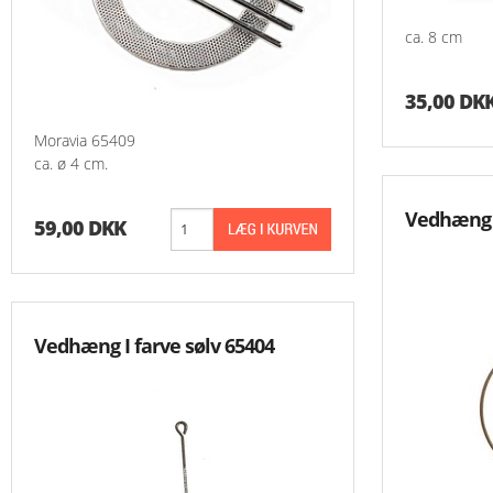
ca. 8 cm
35,00 DK
Moravia 65409
ca. ø 4 cm.
Vedhæng O
59,00 DKK
Vedhæng I farve sølv 65404