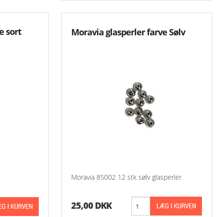
-Små Ting
e sort
Moravia glasperler farve Sølv
Oversigt Aase Nilssons Mønstre
-Aase Nilsson 1 - 9
-Aase Nilsson 100 
-Aase Nilsson 200 
-Aase Nilsson 300 
-Aase Nilsson 400 
-Aase Nilsson 500 
-Aase Nilsson 600 
Moravia 85002 12 stk sølv glasperler
-Aase Nilsson 700 
25,00 DKK
-Aase Nilsson 800 