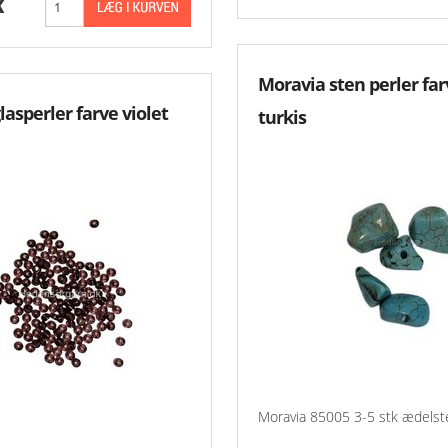
K
Moravia sten perler far
lasperler farve violet
turkis
Moravia 85005 3-5 stk ædelst