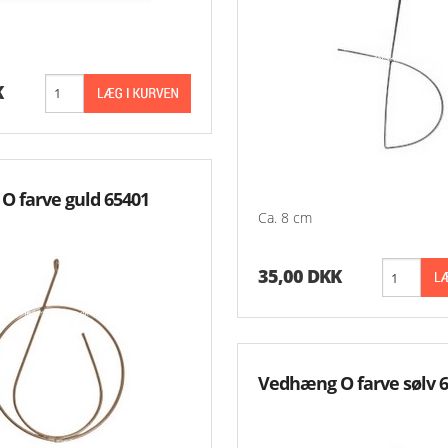
K
 farve guld 65401
Ca. 8 cm
35,00 DKK
Vedhæng O farve sølv 