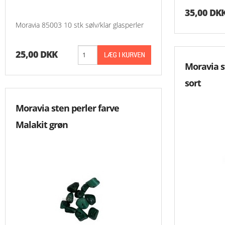
35,00 DK
Moravia 85003 10 stk sølv/klar glasperler
25,00 DKK
Moravia s
sort
Moravia sten perler farve
Malakit grøn