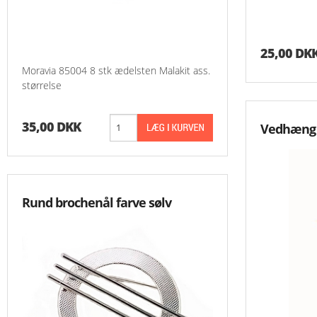
25,00 DK
Moravia 85004 8 stk ædelsten Malakit ass.
størrelse
35,00 DKK
Vedhæng b
Rund brochenål farve sølv