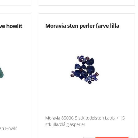
-Aase Nilsson 900 
-Aase Nilsson 1000
Moravia sten perler farve lilla
ve howlit
-Aase Nilsson 1100
Aase Nilsson 1200 
Aase Nilsson 1300 
Moravia 85006 5 stk ædelsten Lapis + 15
stk lilla/blå glasperler
en Howlit