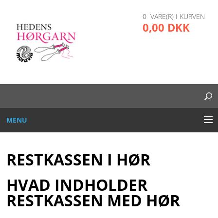
0 VARE(R) I KURVEN
0,00 DKK
MENU
BRODERI
RESTKASSEN I HØR
DIVERSE
HVAD INDHOLDER
GARN OG TRÅD
RESTKASSEN MED HØR
GLAS, PLAST, METAL