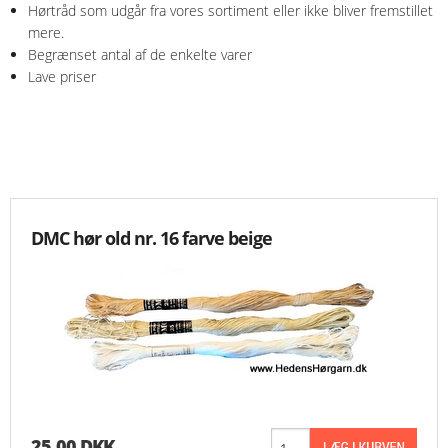
Hørtråd som udgår fra vores sortiment eller ikke bliver fremstillet
mere.
KNIPLING
Begrænset antal af de enkelte varer
Lave priser
MØNSTRE OG BØGER
ORKIS
FORSIDE
DMC hør old nr. 16 farve beige
KURV
EMAIL
NYHEDER
OM OS
VILKÅR
25,00 DKK