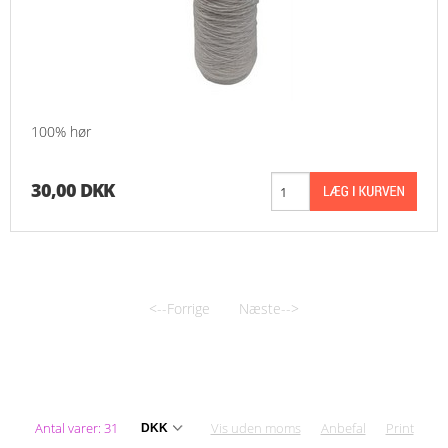
100% hør
30,00 DKK
<--Forrige
Næste-->
Antal varer: 31
Vis uden moms
Anbefal
Print