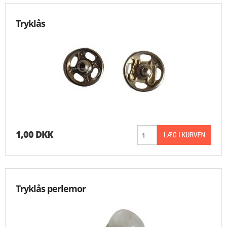
KNIPLING
Tryklås
MØNSTRE OG BØGER
ORKIS
FORSIDE
KURV
1,00 DKK
EMAIL
NYHEDER
Tryklås perlemor
OM OS
VILKÅR