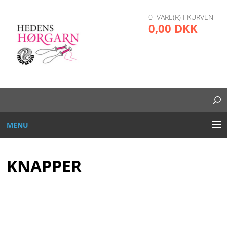
0 VARE(R) I KURVEN
0,00 DKK
MENU
BRODERI
KNAPPER
DIVERSE
GARN OG TRÅD
GLAS, PLAST, METAL