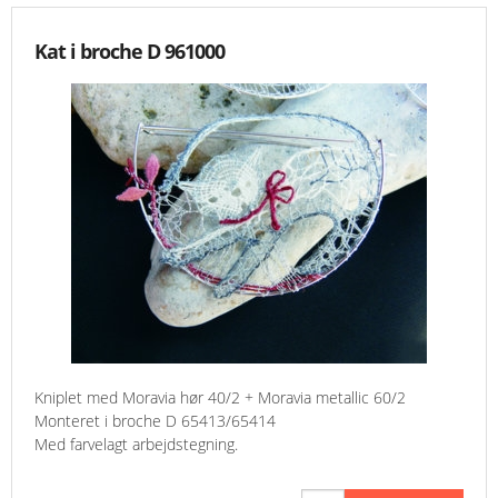
Kat i broche D 961000
Kniplet med Moravia hør 40/2 + Moravia metallic 60/2
Monteret i broche D 65413/65414
Med farvelagt arbejdstegning.