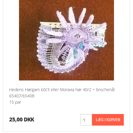
Hedens Hørgarn 60/3 eller Moravia hør 40/2 + brochenål
65407/65408
15 par
25,00 DKK