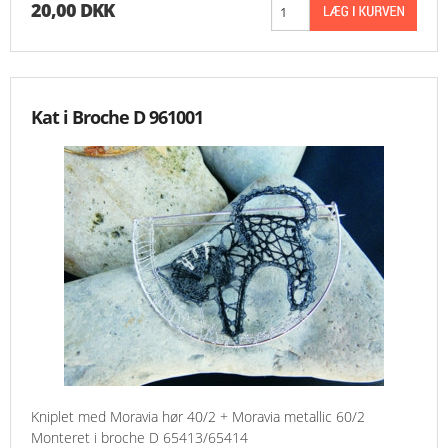
20,00 DKK
Kat i Broche D 961001
Kniplet med Moravia hør 40/2 + Moravia metallic 60/2
Monteret i broche D 65413/65414