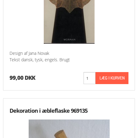
Design af Jana Novak
Tekst dansk, tysk, engels. Brugt
99,00 DKK
Dekoration i æbleflaske 969135