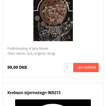
Forårsknipling af Jana Novak.
Tekst dansk, tysk, engelsk. Brugt
99,00 DKK
Krebsen stjernetegn 969213