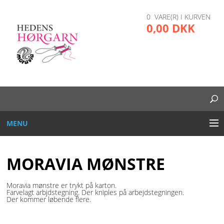
0 VARE(R) I KURVEN
0,00 DKK
MENU
BRODERI
MORAVIA MØNSTRE
DIVERSE
Moravia mønstre er trykt på karton.
Farvelagt arbjdstegning. Der kniples på arbejdstegningen.
GARN OG TRÅD
Der kommer løbende flere.
GLAS, PLAST, METAL