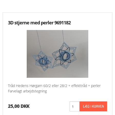
KNIPLING
3D stjerne med perler 9691182
MØNSTRE OG BØGER
ORKIS
FORSIDE
KURV
EMAIL
Tråd Hedens Hørgarn 60/2 eller 28/2 + effekttråd + perler
NYHEDER
Farvelagt arbejdstegning
OM OS
25,00 DKK
VILKÅR