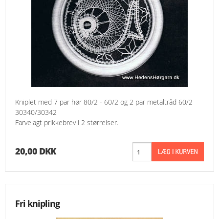
Kniplet med 7 par hør 80/2 - 60/2 og 2 par metaltråd 60/2
30340/30342
Farvelagt prikkebrev i 2 størrelser.
20,00 DKK
Fri knipling