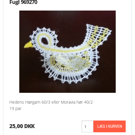
Fugl 969270
Hedens Hørgarn 60/3 eller Moravia hør 40/2
19 par
25,00 DKK