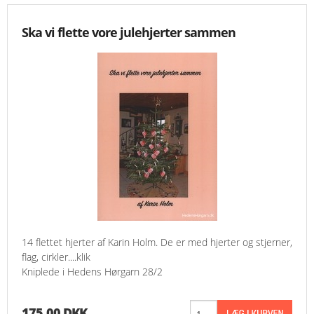
KNIPLING
Ska vi flette vore julehjerter sammen
MØNSTRE OG BØGER
ORKIS
FORSIDE
KURV
EMAIL
NYHEDER
14 flettet hjerter af Karin Holm. De er med hjerter og stjerner,
flag, cirkler....klik
OM OS
Kniplede i Hedens Hørgarn 28/2
VILKÅR
175,00 DKK