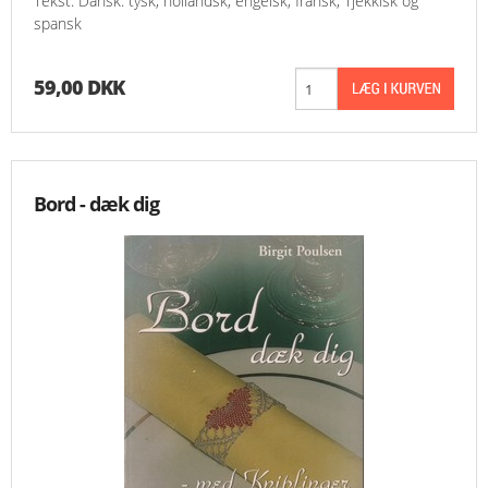
Tekst: Dansk. tysk, hollandsk, engelsk, fransk, Tjekkisk og
spansk
59,00 DKK
Bord - dæk dig