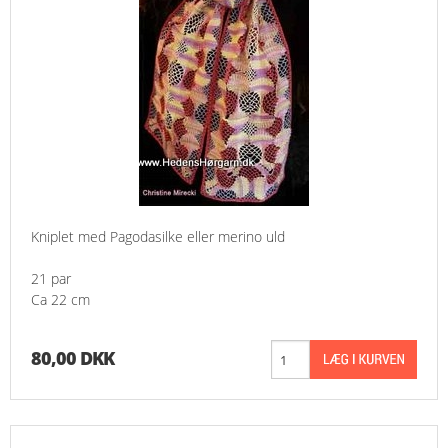
Kniplet med Pagodasilke eller merino uld
21 par
Ca 22 cm
80,00 DKK