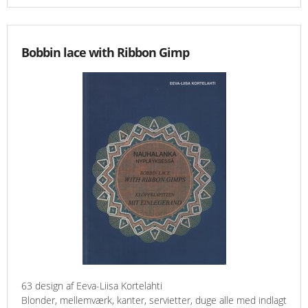
Bobbin lace with Ribbon Gimp
63 design af Eeva-Liisa Kortelahti
Blonder, mellemværk, kanter, servietter, duge alle med indlagt