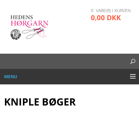
0 VARE(R) I KURVEN
0,00 DKK
MENU
BRODERI
KNIPLE BØGER
DIVERSE
GARN OG TRÅD
GLAS, PLAST, METAL