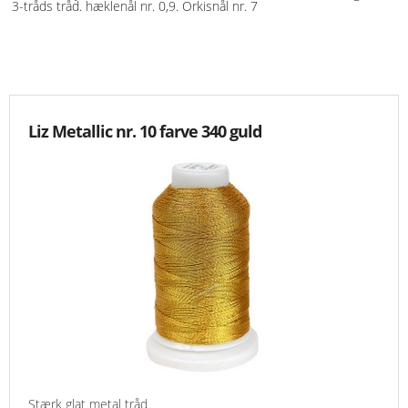
3-tråds tråd. hæklenål nr. 0,9. Orkisnål nr. 7
KNIPLING
MØNSTRE OG BØGER
ORKIS
Liz Metallic nr. 10 farve 340 guld
FORSIDE
KURV
EMAIL
NYHEDER
OM OS
VILKÅR
Stærk glat metal tråd