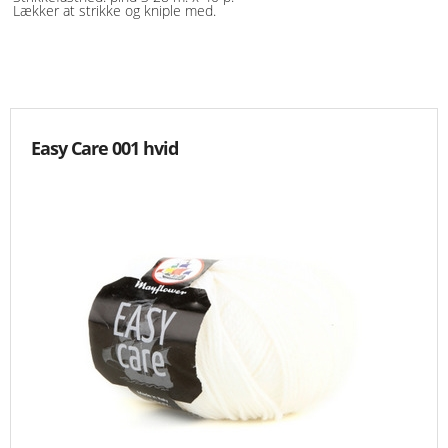
Lækker at strikke og kniple med.
KNIPLING
MØNSTRE OG BØGER
ORKIS
Easy Care 001 hvid
FORSIDE
KURV
EMAIL
NYHEDER
OM OS
VILKÅR