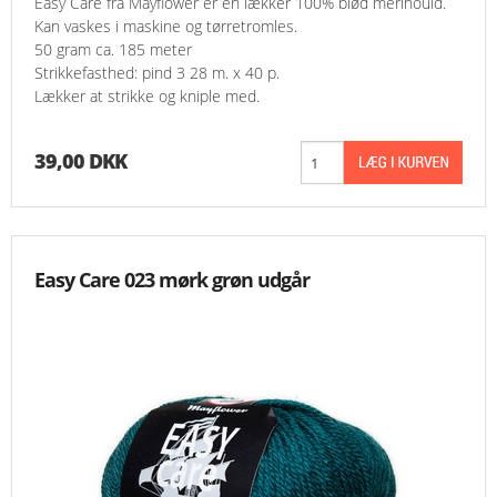
Easy Care fra Mayflower er en lækker 100% blød merinould.
Kan vaskes i maskine og tørretromles.
50 gram ca. 185 meter
Strikkefasthed: pind 3 28 m. x 40 p.
Lækker at strikke og kniple med.
39,00 DKK
Easy Care 023 mørk grøn udgår