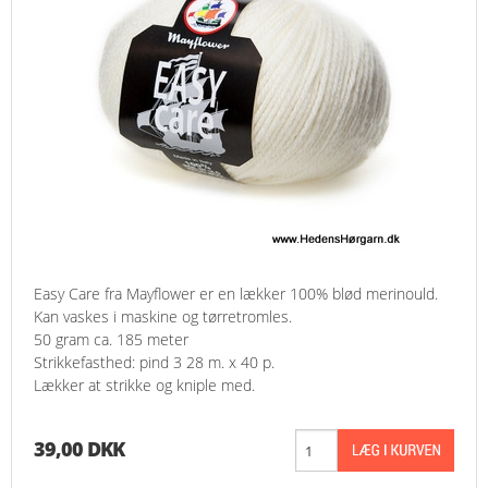
Easy Care fra Mayflower er en lækker 100% blød merinould.
Kan vaskes i maskine og tørretromles.
50 gram ca. 185 meter
Strikkefasthed: pind 3 28 m. x 40 p.
Lækker at strikke og kniple med.
39,00 DKK