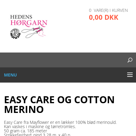
0 VARE(R) I KURVEN
0,00 DKK
MENU
BRODERI
EASY CARE OG COTTON
DIVERSE
MERINO
GARN OG TRÅD
Easy Care fra Mayflower er en lækker 100% blød merinould.
Kan vaskes i maskine og tørretromles.
50 gram ca. 185 meter
GLAS, PLAST, METAL
Strikkefasthed: pind 3 28 m. x 40 p.