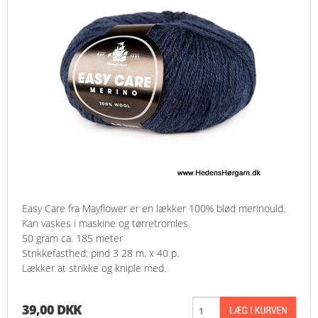
Easy Care fra Mayflower er en lækker 100% blød merinould.
Kan vaskes i maskine og tørretromles.
50 gram ca. 185 meter
Strikkefasthed: pind 3 28 m. x 40 p.
Lækker at strikke og kniple med.
39,00 DKK