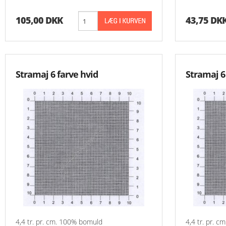
Aida 7,2 Rester
105,00 DKK
43,75 DK
Grove Stoffer
Hardanger Rester
Stramaj 6 farve hvid
Stramaj 6
Hørlærred
Stramaj
4,4 tr. pr. cm. 100% bomuld
4,4 tr. pr. 