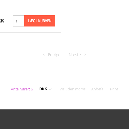
KK
<--Forrige
Næste-->
Antal varer: 6
Vis uden moms
Anbefal
Print