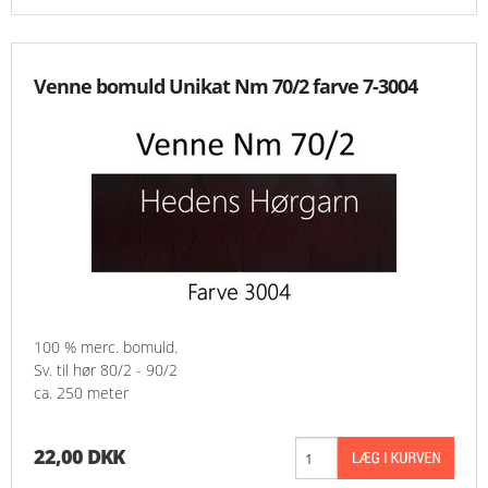
Venne bomuld Unikat Nm 70/2 farve 7-3004
100 % merc. bomuld.
Sv. til hør 80/2 - 90/2
ca. 250 meter
22,00 DKK