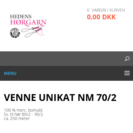
0 VARE(R) I KURVEN
0,00 DKK
MENU
BRODERI
VENNE UNIKAT NM 70/2
DIVERSE
100 % merc. bomuld.
Sv. til hør 80/2 - 90/2
GARN OG TRÅD
ca. 250 meter
GLAS, PLAST, METAL