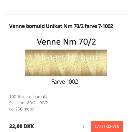
KNIPLING
Venne bomuld Unikat Nm 70/2 farve 7-1002
MØNSTRE OG BØGER
ORKIS
FORSIDE
KURV
EMAIL
100 % merc. bomuld.
NYHEDER
Sv. til hør 80/2 - 90/2
ca. 250 meter
OM OS
22,00 DKK
VILKÅR