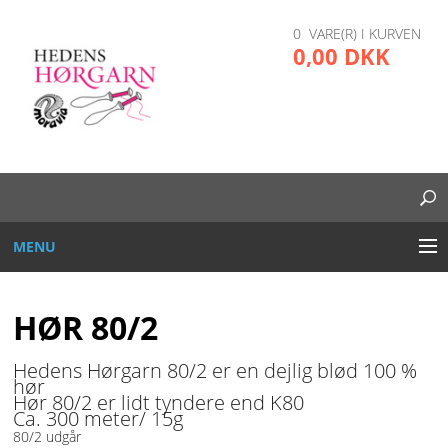
0 VARE(R) I KURVEN
0,00 DKK
MENU
BRODERI
HØR 80/2
DIVERSE
Hedens Hørgarn 80/2 er en dejlig blød 100 %
hør
GARN OG TRÅD
Hør 80/2 er lidt tyndere end K80
Ca. 300 meter/ 15g
80/2 udgår
GLAS, PLAST, METAL