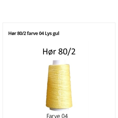
KNIPLING
MØNSTRE OG BØGER
Hør 80/2 farve 04 Lys gul
ORKIS
FORSIDE
KURV
EMAIL
NYHEDER
OM OS
VILKÅR