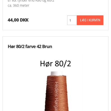
Er lidt tynder end K80 og 60/2
ca. 360 meter
44,00 DKK
Hør 80/2 farve 42 Brun