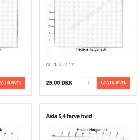
-Aase Nilsson 900 
-Aase Nilsson 1000
-Aase Nilsson 1100
Aase Nilsson 1200 
ca. 28 x 32 cm
Aase Nilsson 1300 
25,00 DKK
Aida 5,4 farve hvid