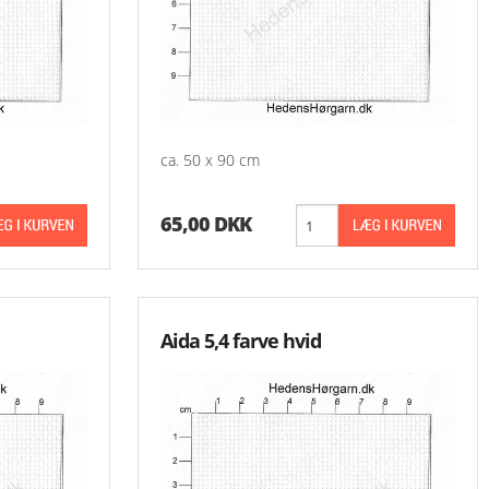
-Små Ting
Oversigt Aase Nilssons Mønstre
-Aase Nilsson 1 - 9
-Aase Nilsson 100 
ca. 50 x 90 cm
-Aase Nilsson 200 
65,00 DKK
-Aase Nilsson 300 
-Aase Nilsson 400 
-Aase Nilsson 500 
Aida 5,4 farve hvid
-Aase Nilsson 600 
-Aase Nilsson 700 
-Aase Nilsson 800 