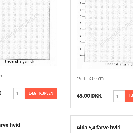
cm
ca. 43 x 80 cm
K
45,00 DKK
arve hvid
Aida 5,4 farve hvid