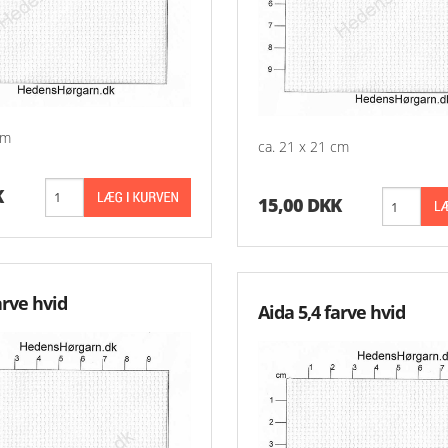
cm
ca. 21 x 21 cm
K
15,00 DKK
arve hvid
Aida 5,4 farve hvid