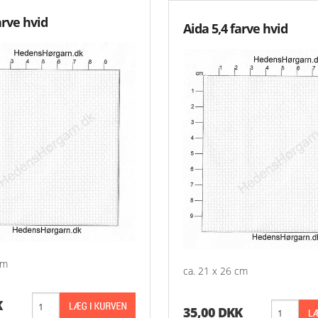
arve hvid
Aida 5,4 farve hvid
cm
ca. 21 x 26 cm
K
35,00 DKK