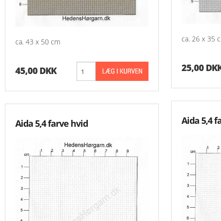
Aida 7,2 Rester
Grove Stoffer
ca. 26 x 35 
ca. 43 x 50 cm
Hardanger Rester
25,00 DK
45,00 DKK
Hørlærred
Stramaj
Aida 5,4 f
Aida 5,4 farve hvid