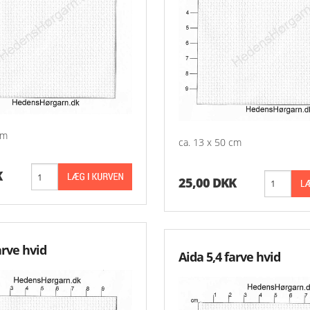
cm
ca. 13 x 50 cm
K
25,00 DKK
arve hvid
Aida 5,4 farve hvid