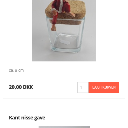
ca. 8 cm
20,00 DKK
Kant nisse gave