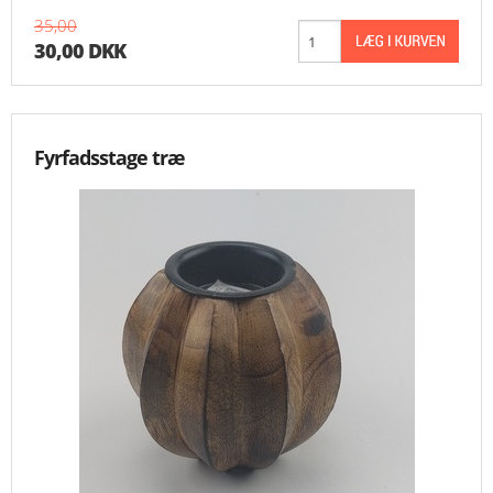
35,00
30,00 DKK
Fyrfadsstage træ