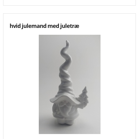
hvid julemand med juletræ