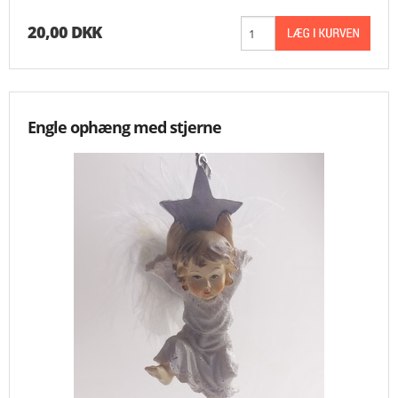
20,00 DKK
Engle ophæng med stjerne