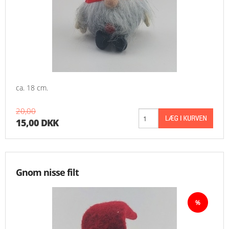
ca. 18 cm.
20,00
15,00 DKK
Gnom nisse filt