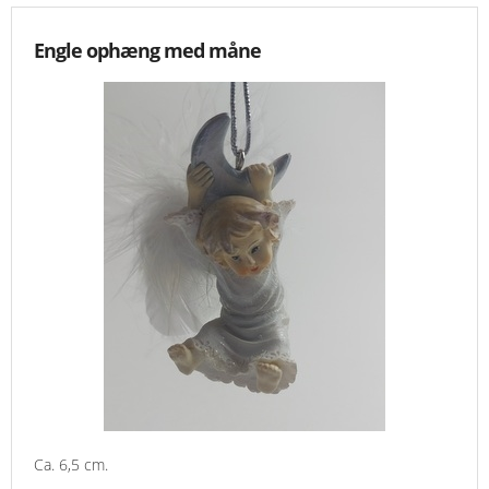
Engle ophæng med måne
Ca. 6,5 cm.