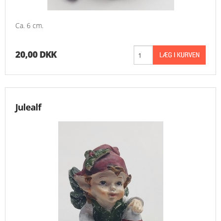
Ca. 6 cm.
20,00 DKK
Julealf