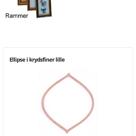
KNIPLING
MØNSTRE OG BØGER
ORKIS
FORSIDE
Ellipse i krydsfiner lille
KURV
EMAIL
NYHEDER
OM OS
VILKÅR