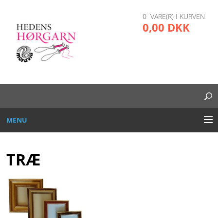
0 VARE(R) I KURVEN
0,00 DKK
MENU
BRODERI
TRÆ
DIVERSE
GARN OG TRÅD
GLAS, PLAST, METAL