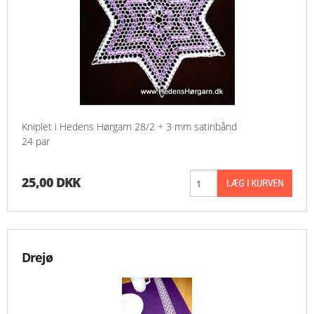
Kniplet i Hedens Hørgarn 28/2 + 3 mm satinbånd
24 par
25,00 DKK
Drejø