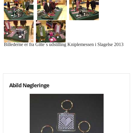
KNIPLING
MØNSTRE OG BØGER
ORKIS
Billederne er fra Gitte´s udstilling Kniplemessen i Slagelse 2013
FORSIDE
KURV
Abild Nøgleringe
EMAIL
NYHEDER
OM OS
VILKÅR