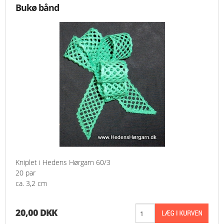
Bukø bånd
Kniplet i Hedens Hørgarn 60/3
20 par
ca. 3,2 cm
20,00 DKK