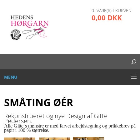
0 VARE(R) I KURVEN
0,00 DKK
MENU
BRODERI
SMÅTING ØÉR
DIVERSE
Rekonstrueret og nye Design af Gitte
Pedersen.
GARN OG TRÅD
Alle Gitte´s mønstre er med farvet arbejdstegning og prikkebrev på
papir i 100 % størrelse.
GLAS, PLAST, METAL