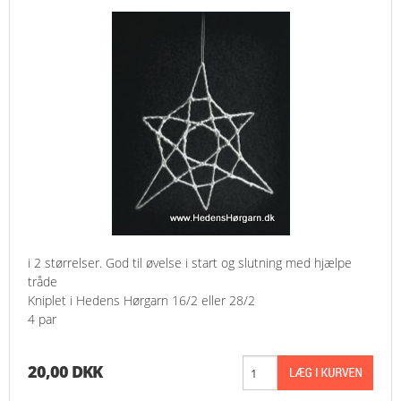
i 2 størrelser. God til øvelse i start og slutning med hjælpe
tråde
Kniplet i Hedens Hørgarn 16/2 eller 28/2
4 par
20,00 DKK