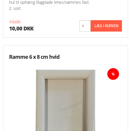
hul til ophæng Bagplade limes/sømmes fast.
2. sort.
MESSER
15,00
ENGELSK
10,00 DKK
Ramme 6 x 8 cm hvid