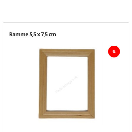
KNIPLING
MØNSTRE OG BØGER
Ramme 5,5 x 7,5 cm
ORKIS
FORSIDE
KURV
EMAIL
NYHEDER
OM OS
VILKÅR