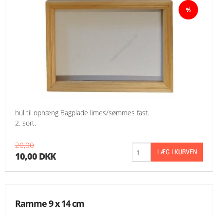
hul til ophæng Bagplade limes/sømmes fast.
2. sort.
20,00
10,00 DKK
Ramme 9 x 14 cm