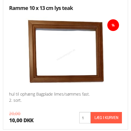
Ramme 10 x 13 cm lys teak
hul til ophæng Bagplade limes/sømmes fast.
2. sort.
20,00
10,00 DKK