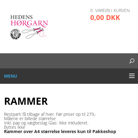
0 VARE(R) I KURVEN
0,00 DKK
MENU
BRODERI
RAMMER
DIVERSE
Restparti få tilbage af hver. Før priser op til 279,-
Målene er billede størrelse
GARN OG TRÅD
Inkl. pap og vægbeslag Glas: Ikke inkluderet.
Byttes ikke
Rammer over A4 størrelse leveres kun til Pakkeshop
GLAS, PLAST, METAL