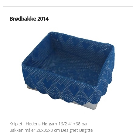
Brødbakke 2014
Kniplet i Hedens Hørgarn 16/2 41+68 par
Bakken måler 26x35x8 cm Designet Birgitte