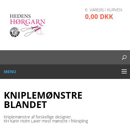
0 VARE(R) I KURVEN
0,00 DKK
MENU
BRODERI
KNIPLEMØNSTRE
DIVERSE
BLANDET
GARN OG TRÅD
Kniplemønstre af forskellige designer.
KH Karin Holm Laver mest mønstre i friknipling
GLAS, PLAST, METAL