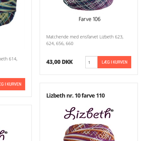
-Små Ting
Oversigt Aase Nilssons Mønstre
-Aase Nilsson 1 - 9
-Aase Nilsson 100 
Matchende med ensfarvet Lizbeth 623,
624, 656, 660
-Aase Nilsson 200 
beth 614,
43,00 DKK
-Aase Nilsson 300 
-Aase Nilsson 400 
-Aase Nilsson 500 
Lizbeth nr. 10 farve 110
-Aase Nilsson 600 
-Aase Nilsson 700 
-Aase Nilsson 800 