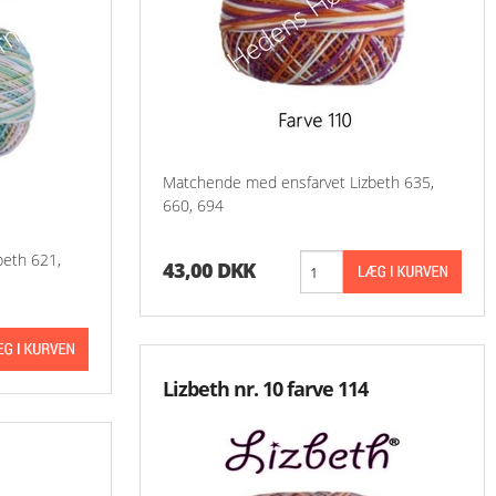
-Aase Nilsson 900 
-Aase Nilsson 1000
-Aase Nilsson 1100
Matchende med ensfarvet Lizbeth 635,
Aase Nilsson 1200 
660, 694
Aase Nilsson 1300 
beth 621,
43,00 DKK
Lizbeth nr. 10 farve 114