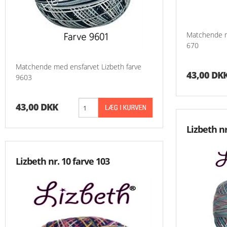
Grove Stoffer
Hardanger Rester
Matchende m
670
Hørlærred
Matchende med ensfarvet Lizbeth farve
Stramaj
43,00 DK
9603
43,00 DKK
Lizbeth nr
Lizbeth nr. 10 farve 103