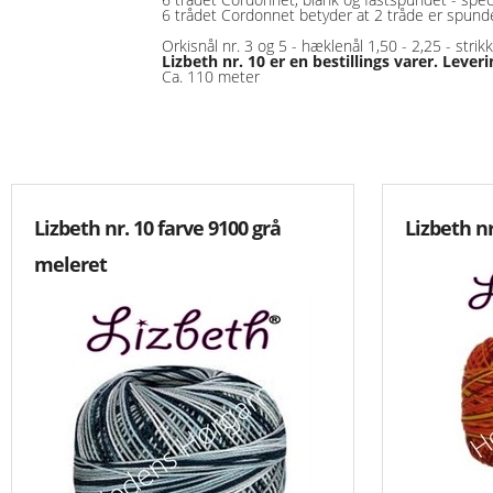
6 trådet Cordonnet betyder at 2 tråde er spun
Jule Broderi
Orkisnål nr. 3 og 5 - hæklenål 1,50 - 2,25 - stri
Rammer
Silke
Lizbeth nr. 10 er en bestillings varer. Lever
Ca. 110 meter
Mouliné Garn - Amagergarn - Navnegarn
Anchor Neon Mouline
Restkassen
-Farvekort
Rammer
DMC Mouline Coloris
Saks
Små Motiver I Broderi
DMC Mouliné Garn - Amagerga
Satinbånd Og Andet Bånd
Lizbeth nr. 10 farve 9100 grå
Lizbeth nr
Stof
DMC Mouline Satin
Aida 2,4 Rester
Støvdrager
meleret
DMC Navnegarn
Aida 3,2 Rester
Tilbehør Strik Og Hækling
Strikkepinde
Restekassen Broderigarn
Aida 4,4 Rester
Øjne - Næse
Venus Mouline
Aida 5,4 Rester
-Gode Råd
Aida 6,4 Rester
-Brugt