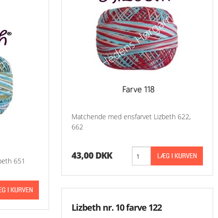
Matchende med ensfarvet Lizbeth 622,
662
43,00 DKK
beth 651
Lizbeth nr. 10 farve 122