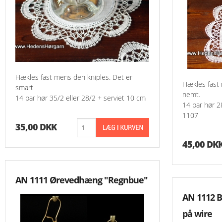
Hækles fast mens den kniples. Det er
Hækles fast 
smart
nemt.
14 par hør 35/2 eller 28/2 + serviet 10 cm
14 par hør 2
1107
35,00 DKK
45,00 DK
AN 1111 Ørevedhæng "Regnbue"
AN 1112 B
på wire