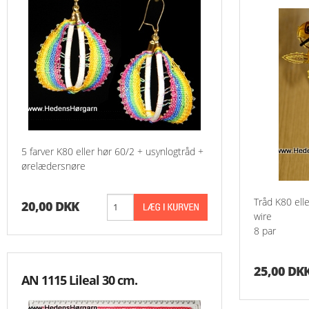
5 farver K80 eller hør 60/2 + usynlogtråd +
ørelædersnøre
Tråd K80 ell
20,00 DKK
wire
8 par
25,00 DK
AN 1115 Lileal 30 cm.