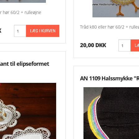
r hør 60/2 + rulleøjne
Tråd k80 eller hør 60/2 + rulle
K
20,00 DKK
ant til elipseformet
AN 1109 Halssmykke "