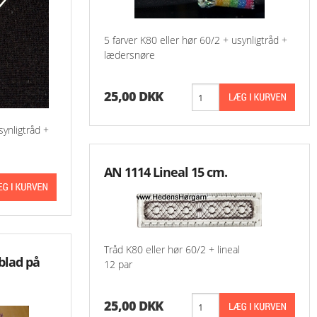
-Aase Nilsson 900 
5 farver K80 eller hør 60/2 + usynligtråd +
lædersnøre
-Aase Nilsson 1000
-Aase Nilsson 110
25,00 DKK
Aase Nilsson 1200 
synligtråd +
Aase Nilsson 1300 
AN 1114 Lineal 15 cm.
Tråd K80 eller hør 60/2 + lineal
blad på
12 par
25,00 DKK