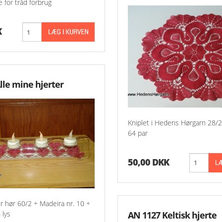
de for tråd forbrug
K
lle mine hjerter
Kniplet i Hedens Hørgarn 28/2
64 par
50,00 DKK
er hør 60/2 + Madeira nr. 10 +
 lys
AN 1127 Keltisk hjerte