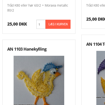
Aida 7,2 Rester
Tråd K80 eller hør 60/2 + Moravia metallic
Tråd K80 ell
80/2
Grove Stoffer
25,00 DK
25,00 DKK
Hardanger Rester
Hørlærred
AN 1104 T
Stramaj
AN 1103 Hanekylling