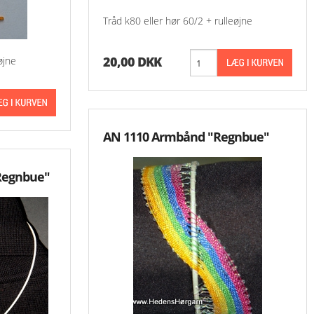
-Små Ting
Tråd k80 eller hør 60/2 + rulleøjne
Oversigt Aase Nilssons Mønstre
-Aase Nilsson 1 - 9
20,00 DKK
øjne
-Aase Nilsson 100 
-Aase Nilsson 200 
AN 1110 Armbånd "Regnbue"
-Aase Nilsson 300 
-Aase Nilsson 400 
Regnbue"
-Aase Nilsson 500 
-Aase Nilsson 600 
-Aase Nilsson 700 
-Aase Nilsson 800 