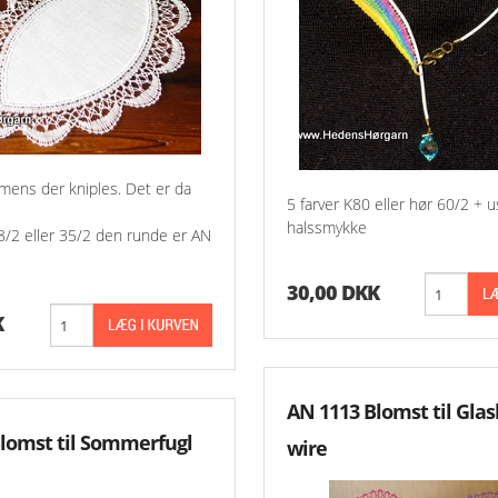
mens der kniples. Det er da
5 farver K80 eller hør 60/2 + u
halssmykke
8/2 eller 35/2 den runde er AN
30,00 DKK
K
AN 1113 Blomst til Glas
lomst til Sommerfugl
wire