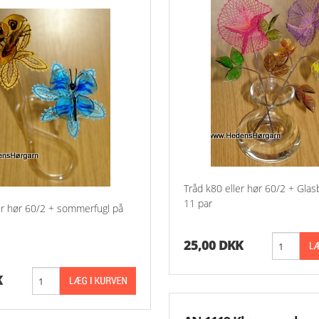
Tråd k80 eller hør 60/2 + Glas
11 par
er hør 60/2 + sommerfugl på
25,00 DKK
K