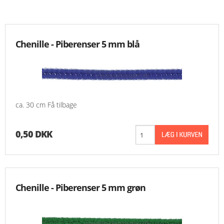
KNIPLING
Chenille - Piberenser 5 mm blå
MØNSTRE OG BØGER
ORKIS
FORSIDE
ca. 30 cm Få tilbage
KURV
0,50 DKK
EMAIL
NYHEDER
Chenille - Piberenser 5 mm grøn
OM OS
VILKÅR