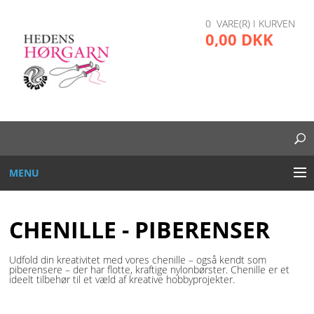
0 VARE(R) I KURVEN
0,00 DKK
MENU
BRODERI
CHENILLE - PIBERENSER
DIVERSE
Udfold din kreativitet med vores chenille – også kendt som
piberensere – der har flotte, kraftige nylonbørster. Chenille er et
GARN OG TRÅD
ideelt tilbehør til et væld af kreative hobbyprojekter.
GLAS, PLAST, METAL