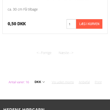
ca. 30 cm Få tilbage
0,50 DKK
<--Forrige
Næste-->
Antal varer: 16
Vis uden moms
Anbefal
Print
HEDENS HØRGARN