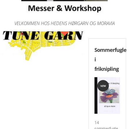
VELKOMMEN HOS HEDENS HØRGARN OG MORAVIA
Sommerfugle
i
friknipling
14
sommerfugle