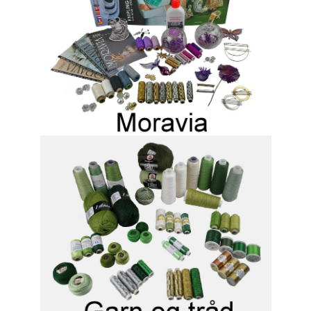
KNIPLING
MØNSTRE OG BØGER
ORKIS
FORSIDE
KURV
EMAIL
NYHEDER
OM OS
VILKÅR