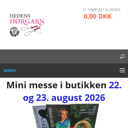
0 VARE(R) I KURVEN
0,00 DKK
MENU
Mini messe i butikken
22.
BRODERI
og 23. august 2026
DIVERSE
GARN OG TRÅD
GLAS, PLAST, METAL