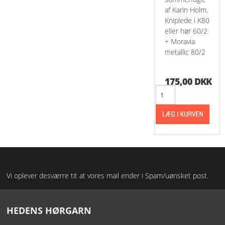
af Karin Holm.
Kniplede i K80
eller hør 60/2
+ Moravia
metallic 80/2
175,00 DKK
Vi oplever desværre tit at vores mail ender i Spam/uønsket post.
HEDENS HØRGARN