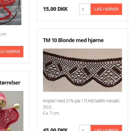
15,00 DKK
-Aase Nilsson 900 
-Aase Nilsson 1000
8 cm
-Aase Nilsson 1100
TM 10 Blonde med hjørne
Aase Nilsson 1200 
Aase Nilsson 1300 
tørrelser
Kniplet med 27½ par i TUNEGARN metallic
35/2.
Ca. 7 cm.
45,00 DKK