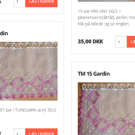
K
19 par K80 eller 60/2 +
piberenser/ståltråd, perler, h
Klik på billede og se englen
din
35,00 DKK
TM 15 Gardin
97 par i TUNEGARN acryl 35/2.
K