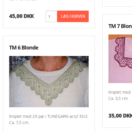
Aida 7,2 Rester
45,00 DKK
Grove Stoffer
TM 7 Blo
Hardanger Rester
Hørlærred
TM 6 Blonde
Stramaj
Kniplet med 
Ca. 3,5 cm.
35,00 DK
Kniplet med 29 par i TUNEGARN acryl 35/2.
Ca. 7,5 cm.