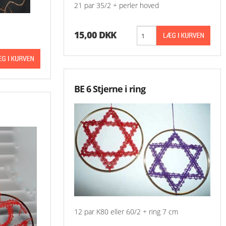
21 par 35/2 + perler hoved
-Små Ting
Oversigt Aase Nilssons Mønstre
-Aase Nilsson 1 - 9
15,00 DKK
-Aase Nilsson 100 
-Aase Nilsson 200 
BE 6 Stjerne i ring
-Aase Nilsson 300 
-Aase Nilsson 400 
-Aase Nilsson 500 
-Aase Nilsson 600 
-Aase Nilsson 700 
12 par K80 eller 60/2 + ring 7 cm
-Aase Nilsson 800 