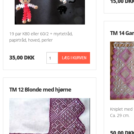
15,00 DK
TM 14 Gar
19 par K80 eller 60/2 + myrtetråd,
papirtråd, hoved, perler
35,00 DKK
TM 12 Blonde med hjørne
Kniplet med 
Ca. 29 cm.
50,00 DK