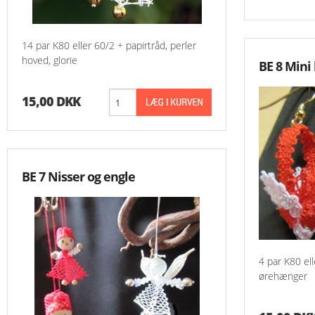
14 par K80 eller 60/2 + papirtråd, perler
hoved, glorie
BE 8 Mini
15,00 DKK
BE 7 Nisser og engle
4 par K80 el
ørehænger