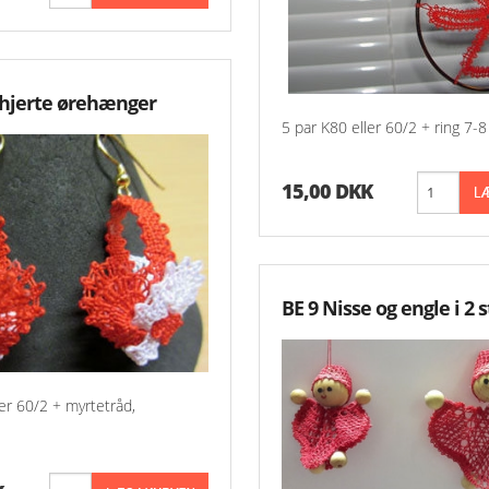
 hjerte ørehænger
5 par K80 eller 60/2 + ring 7-
15,00 DKK
BE 9 Nisse og engle i 2 s
ler 60/2 + myrtetråd,