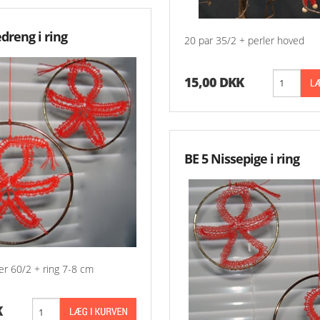
dreng i ring
20 par 35/2 + perler hoved
15,00 DKK
BE 5 Nissepige i ring
ler 60/2 + ring 7-8 cm
K